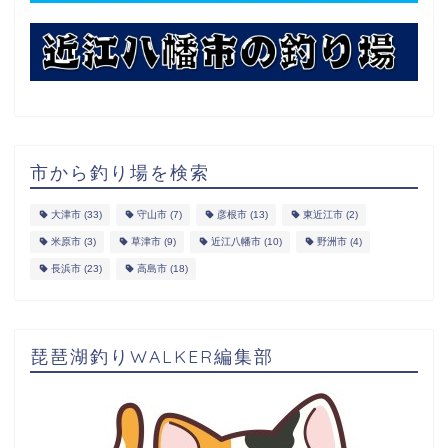
市から釣り場を検索
大津市
(33)
守山市
(7)
彦根市
(13)
東近江市
(2)
米原市
(3)
草津市
(9)
近江八幡市
(10)
野洲市
(4)
長浜市
(23)
高島市
(18)
琵琶湖釣りWALKER編集部