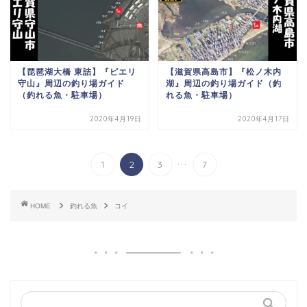
【琵琶湖大橋 東詰】『ピエリ
【滋賀県高島市】『松ノ木内
守山』周辺の釣り場ガイド
湖』周辺の釣り場ガイド（釣
（釣れる魚・駐車場）
れる魚・駐車場）
2020年4月19日
2020年4月17日
...
1
2
3
7
HOME
釣れる魚
コイ