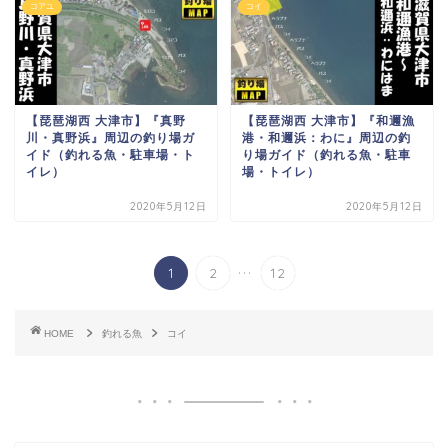
コアユ
コイ
【琵琶湖西 大津市】『真野
【琵琶湖西 大津市】『和邇漁
川・真野浜』周辺の釣り場ガ
港・和邇浜：わに』周辺の釣
イド（釣れる魚・駐車場・ト
り場ガイド（釣れる魚・駐車
イレ）
場・トイレ）
2020年5月12日
2020年5月12日
...
1
2
12
HOME
釣れる魚
コイ