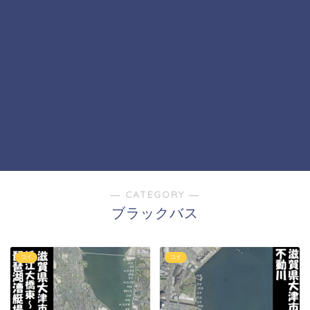
― CATEGORY ―
ブラックバス
コイ
コイ