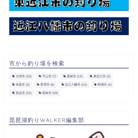
市から釣り場を検索
大津市
(33)
守山市
(7)
彦根市
(13)
東近江市
(2)
米原市
(3)
草津市
(9)
近江八幡市
(10)
野洲市
(4)
長浜市
(23)
高島市
(18)
琵琶湖釣りWALKER編集部