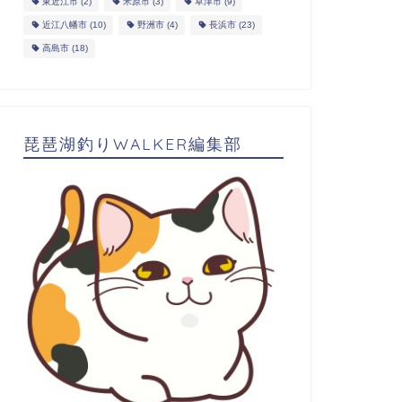
東近江市
(2)
米原市
(3)
草津市
(9)
近江八幡市
(10)
野洲市
(4)
長浜市
(23)
高島市
(18)
琵琶湖釣りWALKER編集部