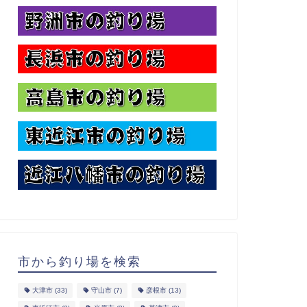
市から釣り場を検索
大津市
(33)
守山市
(7)
彦根市
(13)