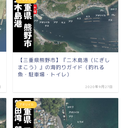
【三重県熊野市】『二木島港（にぎし
まこう）』の海釣りガイド（釣れる
魚・駐車場・トイレ）
日
2020年9月27日
アオリイカ