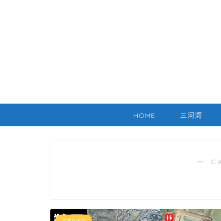
HOME
三河湾
― C
アオリイカ