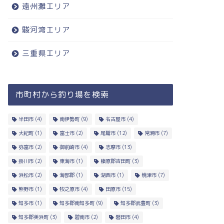
遠州灘エリア
駿河湾エリア
三重県エリア
市町村から釣り場を検索
半田市
(4)
南伊勢町
(9)
名古屋市
(4)
大紀町
(1)
富士市
(2)
尾鷲市
(12)
常滑市
(7)
弥富市
(2)
御前崎市
(4)
志摩市
(13)
掛川市
(2)
東海市
(1)
榛原郡吉田町
(3)
浜松市
(2)
海部郡
(1)
湖西市
(1)
焼津市
(7)
熊野市
(1)
牧之原市
(4)
田原市
(15)
知多市
(1)
知多郡南知多町
(9)
知多郡武豊町
(3)
知多郡美浜町
(3)
碧南市
(2)
磐田市
(4)