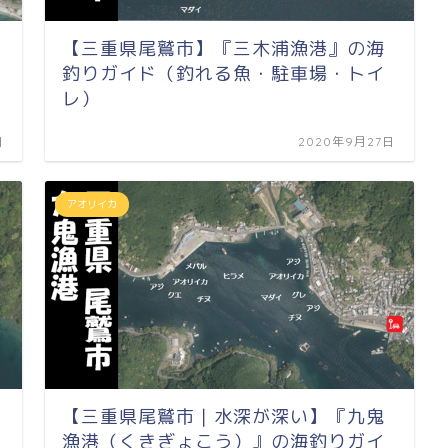
【三重県尾鷲市】『三木浦漁港』の海
釣りガイド（釣れる魚・駐車場・トイ
レ）
日
2020年9月27日
アオリイカ
【三重県尾鷲市｜水深が深い】『九鬼
漁港（くきぎょこう）』の海釣りガイ