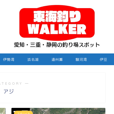
伊勢湾
浜名湖
遠州灘
駿河湾
伊豆
ATEGORY ―
アジ
アオリイカ