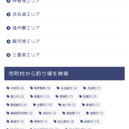
伊勢湾エリア
浜名湖エリア
遠州灘エリア
駿河湾エリア
三重県エリア
市町村から釣り場を検索
半田市
(4)
南伊勢町
(9)
名古屋市
(4)
大紀町
(1)
富士市
(2)
尾鷲市
(12)
常滑市
(7)
弥富市
(2)
御前崎市
(4)
志摩市
(13)
掛川市
(2)
東海市
(1)
榛原郡吉田町
(3)
浜松市
(2)
海部郡
(1)
湖西市
(1)
焼津市
(7)
熊野市
(1)
牧之原市
(4)
田原市
(15)