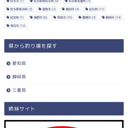
知多市
(1)
知多郡南知多町
(9)
知多郡武豊町
(3)
知多郡美浜町
(3)
碧南市
(2)
磐田市
(4)
紀北町
(11)
紀宝町
(1)
蒲郡市
(6)
西尾市
(16)
豊橋市
(3)
静岡市
(14)
鳥羽市
(12)
県から釣り場を探す
愛知県
静岡県
三重県
姉妹サイト