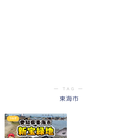
― TAG ―
東海市
うなぎ