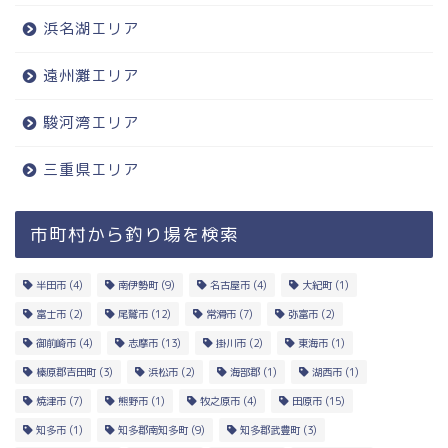
浜名湖エリア
遠州灘エリア
駿河湾エリア
三重県エリア
市町村から釣り場を検索
半田市
(4)
南伊勢町
(9)
名古屋市
(4)
大紀町
(1)
富士市
(2)
尾鷲市
(12)
常滑市
(7)
弥富市
(2)
御前崎市
(4)
志摩市
(13)
掛川市
(2)
東海市
(1)
榛原郡吉田町
(3)
浜松市
(2)
海部郡
(1)
湖西市
(1)
焼津市
(7)
熊野市
(1)
牧之原市
(4)
田原市
(15)
知多市
(1)
知多郡南知多町
(9)
知多郡武豊町
(3)