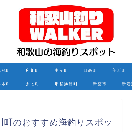
湯浅町
広川町
由良町
日高町
美浜町
串本町
太地町
那智勝浦町
新宮市
新着
川町のおすすめ海釣りスポッ