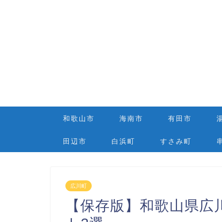
和歌山市
海南市
有田市
田辺市
白浜町
すさみ町
広川町
【保存版】和歌山県広