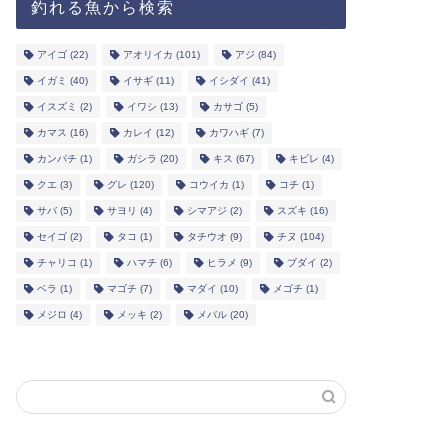
釣れる魚から検索
アイゴ
(22)
アオリイカ
(101)
アジ
(84)
イガミ
(40)
イサギ
(11)
イシダイ
(41)
イスズミ
(2)
イワシ
(13)
カサゴ
(5)
カマス
(16)
カレイ
(12)
カワハギ
(7)
カンパチ
(1)
ガシラ
(20)
キス
(67)
キビレ
(4)
クエ
(3)
グレ
(120)
コウイカ
(1)
コチ
(1)
サバ
(5)
サヨリ
(4)
シマアジ
(2)
スズキ
(16)
セイゴ
(2)
タコ
(1)
タチウオ
(9)
チヌ
(104)
チャリコ
(1)
ハマチ
(6)
ヒラメ
(9)
ブダイ
(2)
ベラ
(1)
マゴチ
(7)
マダイ
(10)
メゴチ
(1)
メジロ
(4)
メッキ
(2)
メバル
(20)