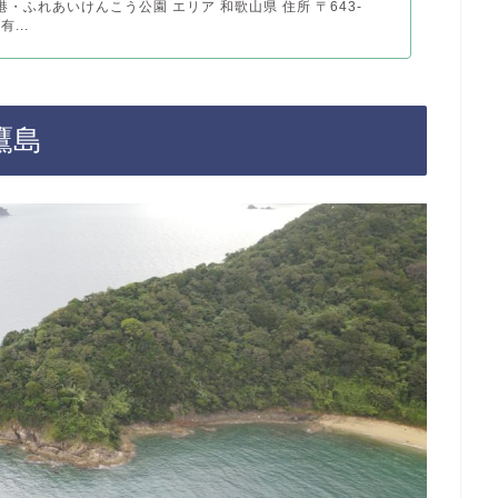
港・ふれあいけんこう公園 エリア 和歌山県 住所 〒643-
有...
鷹島