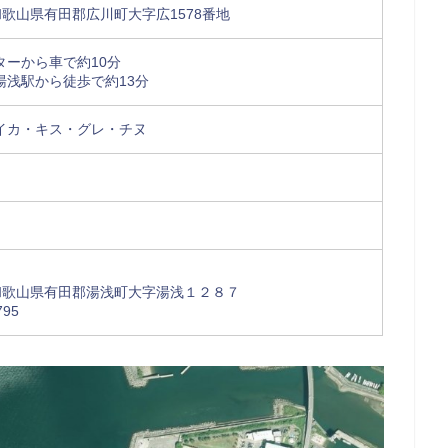
1 和歌山県有田郡広川町大字広1578番地
ターから車で約10分
湯浅駅から徒歩で約13分
イカ・キス・グレ・チヌ
04 和歌山県有田郡湯浅町大字湯浅１２８７
795