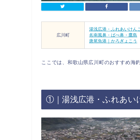
湯浅広港・ふれあいけん
広川町
名南風鼻・ばべ鼻・鷹島
唐尾魚港｜かろぎょこう
ここでは、和歌山県広川町のおすすめ海釣
①｜湯浅広港・ふれあい