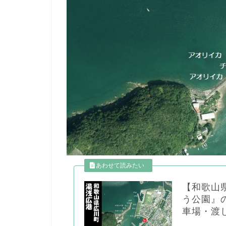
【和歌山
う公園』
車場・渡