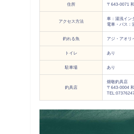
住所
〒643-007
車：湯浅イン
アクセス方法
電車・バス：
釣れる魚
アジ・アオリ
トイレ
あり
駐車場
あり
畑敬釣具店
釣具店
〒643-00
TEL:0737624