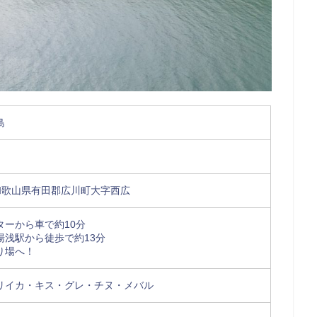
島
74 和歌山県有田郡広川町大字西広
ターから車で約10分
湯浅駅から徒歩で約13分
り場へ！
リイカ・キス・グレ・チヌ・メバル