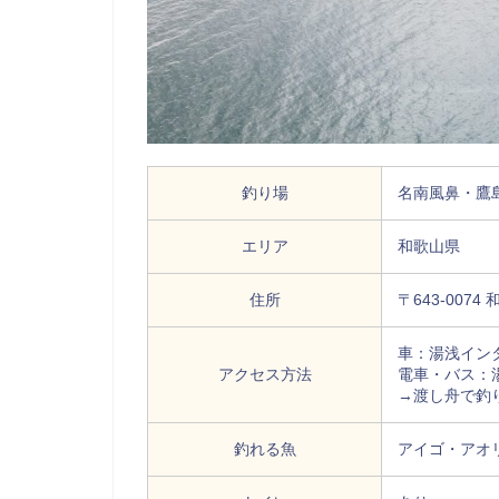
釣り場
名南風鼻・鷹
エリア
和歌山県
住所
〒643-00
車：湯浅イン
アクセス方法
電車・バス：
→渡し舟で釣
釣れる魚
アイゴ・アオ