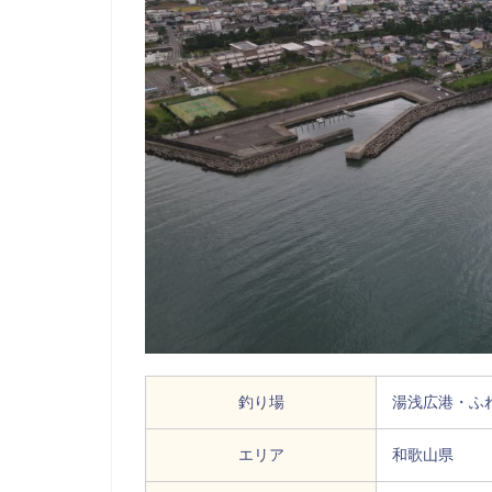
釣り場
湯浅広港・ふ
エリア
和歌山県