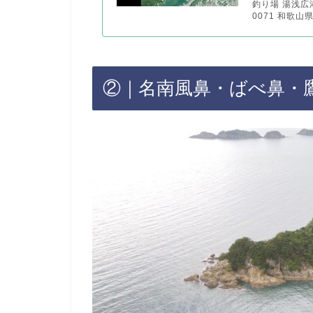
釣り場 湯浅広
0071 和歌山県
②｜名南風鼻・ばべ鼻・