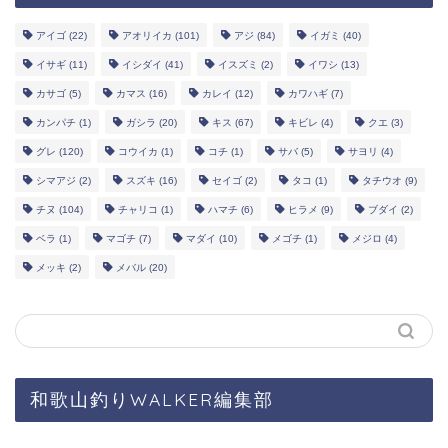
アイゴ
(22)
アオリイカ
(101)
アジ
(84)
イガミ
(40)
イサギ
(11)
イシダイ
(41)
イスズミ
(2)
イワシ
(13)
カサゴ
(5)
カマス
(16)
カレイ
(12)
カワハギ
(7)
カンパチ
(1)
ガシラ
(20)
キス
(67)
キビレ
(4)
クエ
(3)
グレ
(120)
コウイカ
(1)
コチ
(1)
サバ
(5)
サヨリ
(4)
シマアジ
(2)
スズキ
(16)
セイゴ
(2)
タコ
(1)
タチウオ
(9)
チヌ
(104)
チャリコ
(1)
ハマチ
(6)
ヒラメ
(9)
ブダイ
(2)
ベラ
(1)
マゴチ
(7)
マダイ
(10)
メゴチ
(1)
メジロ
(4)
メッキ
(2)
メバル
(20)
和歌山釣りWALKER編集部