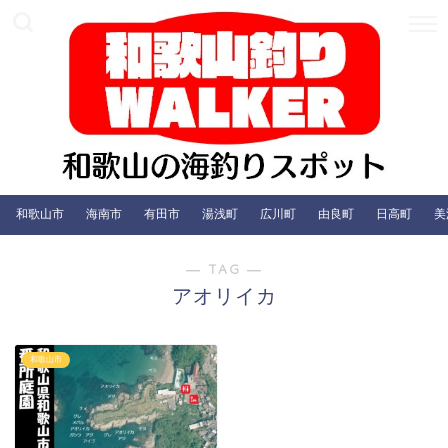
和歌山市
海南市
有田市
湯浅町
広川町
由良町
日高町
美
― TAG ―
アオリイカ
和歌山市