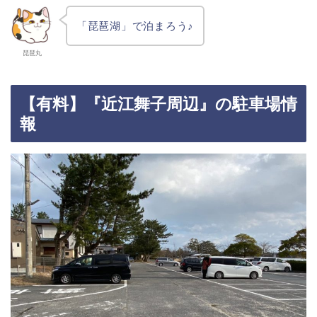
「琵琶湖」で泊まろう♪
琵琶丸
【有料】『近江舞子周辺』の駐車場情
報