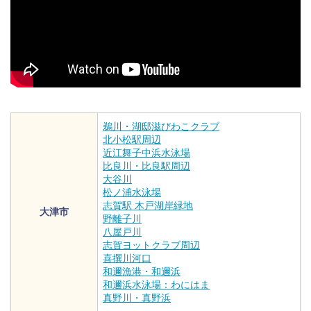
鵜川・湖邸滋びわこクラブ
北小松駅周辺
近江舞子中浜水泳場
比良川・比良駅周辺
大谷川
松ノ浦水泳場
志賀駅 木戸湖岸緑地
大津市
野離子川
八屋戸川
志賀ヨットクラブ周辺
喜撰川河口
和邇漁港・和邇浜
和邇浜水泳場：わにはま
真野川・真野浜