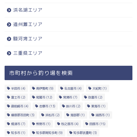
浜名湖エリア
遠州灘エリア
駿河湾エリア
三重県エリア
市町村から釣り場を検索
半田市
(4)
南伊勢町
(9)
名古屋市
(4)
大紀町
(1)
富士市
(2)
尾鷲市
(12)
常滑市
(7)
弥富市
(2)
御前崎市
(4)
志摩市
(13)
掛川市
(2)
東海市
(1)
榛原郡吉田町
(3)
浜松市
(2)
海部郡
(1)
湖西市
(1)
焼津市
(7)
熊野市
(1)
牧之原市
(4)
田原市
(15)
知多市
(1)
知多郡南知多町
(9)
知多郡武豊町
(3)