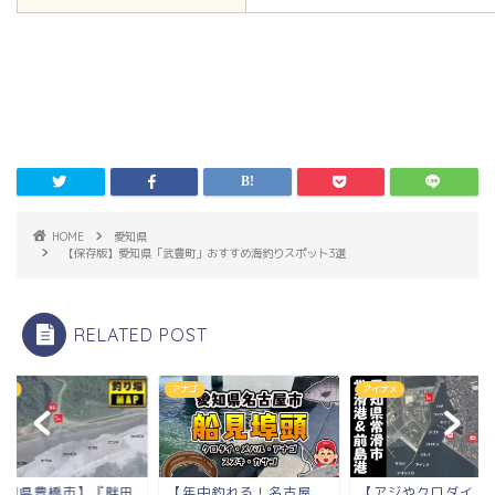
HOME
愛知県
【保存版】愛知県「武豊町」おすすめ海釣りスポット3選
RELATED POST
ゴ
アイナメ
シロギス
年中釣れる！名古屋
【アジやクロダイ！】
【愛知県豊橋市】『