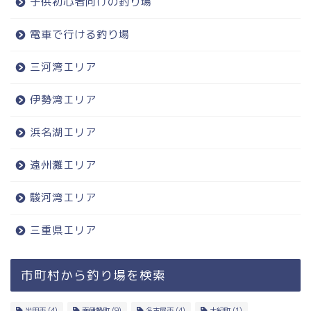
子供初心者向けの釣り場
電車で行ける釣り場
三河湾エリア
伊勢湾エリア
浜名湖エリア
遠州灘エリア
駿河湾エリア
三重県エリア
市町村から釣り場を検索
半田市
(4)
南伊勢町
(9)
名古屋市
(4)
大紀町
(1)