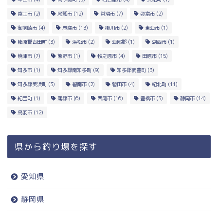
富士市
(2)
尾鷲市
(12)
常滑市
(7)
弥富市
(2)
御前崎市
(4)
志摩市
(13)
掛川市
(2)
東海市
(1)
榛原郡吉田町
(3)
浜松市
(2)
海部郡
(1)
湖西市
(1)
焼津市
(7)
熊野市
(1)
牧之原市
(4)
田原市
(15)
知多市
(1)
知多郡南知多町
(9)
知多郡武豊町
(3)
知多郡美浜町
(3)
碧南市
(2)
磐田市
(4)
紀北町
(11)
紀宝町
(1)
蒲郡市
(6)
西尾市
(16)
豊橋市
(3)
静岡市
(14)
鳥羽市
(12)
県から釣り場を探す
愛知県
静岡県