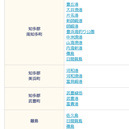
豊丘港
大井漁港
片名港
新師崎港
師崎港
知多郡
豊浜海釣り公園
南知多町
中洲漁港
山海漁港
内海新港
篠島
日間賀島
河和港
知多郡
河和漁港
美浜町
冨具崎港
武豊緑地
知多郡
武豊港
武豊町
富貴港
佐久島
離島
日間賀島
篠島