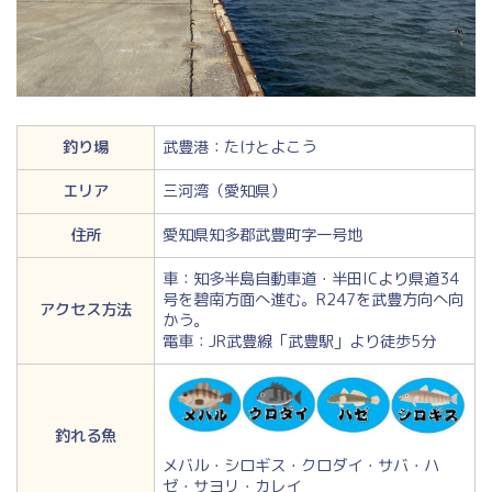
釣り場
武豊港：たけとよこう
エリア
三河湾（愛知県）
住所
愛知県知多郡武豊町字一号地
車：知多半島自動車道・半田ICより県道34
号を碧南方面へ進む。R247を武豊方向へ向
アクセス方法
かう。
電車：JR武豊線「武豊駅」より徒歩5分
釣れる魚
メバル・シロギス・クロダイ・サバ・ハ
ゼ・サヨリ・カレイ