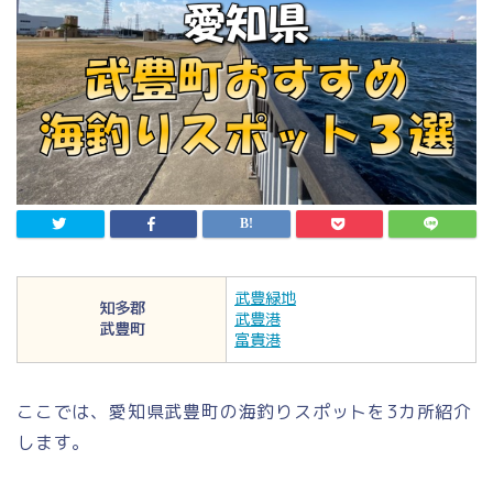
武豊緑地
知多郡
武豊港
武豊町
富貴港
ここでは、愛知県武豊町の海釣りスポットを3カ所紹介
します。