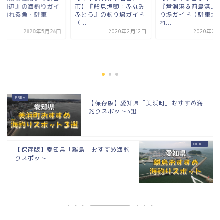
】『船見埠頭：ふなみ
『常滑港＆前島港』の釣
城跡周辺』の海釣り
とう』の釣り場ガイド
り場ガイド（駐車場・釣
ド（釣れる魚・駐車
.
れ...
場・...
2020年2月12日
2020年2月12日
2020年5月
【保存版】愛知県「美浜町」おすすめ海
釣りスポット3選
【保存版】愛知県「離島」おすすめ海釣
りスポット