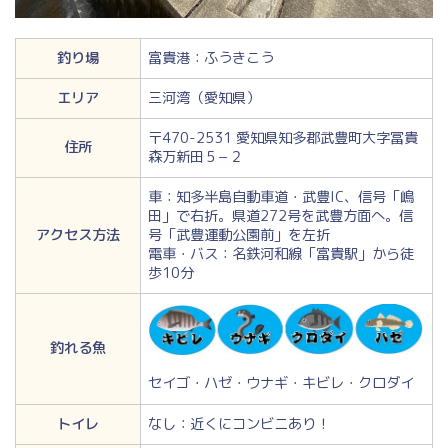
釣り場
富貴港：ふうきこう
エリア
三河湾（愛知県）
〒470-2531 愛知県知多郡武豊町大字冨貴
住所
森万新田５−２
車：知多半島自動車道・武豊IC、信号「嶋
田」で右折。県道272号を武豊方面へ。信
アクセス方法
号「武豊運動公園前」を左折
電車・バス：名鉄河和線「富貴駅」から徒
歩10分
釣れる魚
セイゴ・ハゼ・ウナギ・キビレ・クロダイ
トイレ
なし：近くにコンビニあり！