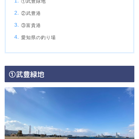
①武豊緑地
②武豊港
③富貴港
愛知県の釣り場
①武豊緑地