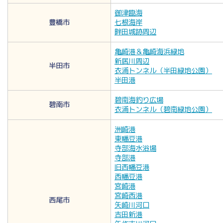
御津臨海
豊橋市
七根海岸
畔田城跡周辺
亀崎港＆亀崎海浜緑地
新居川周辺
半田市
衣浦トンネル（半田緑地公園）
半田港
碧南海釣り広場
碧南市
衣浦トンネル（碧南緑地公園）
洲崎港
東幡豆港
寺部海水浴場
寺部港
旧西幡豆港
西幡豆港
宮崎港
宮崎西港
西尾市
矢崎川河口
吉田新港