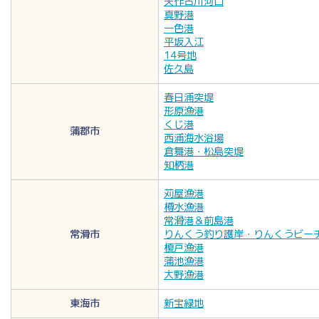
矢作古川河口
真野港
一色港
平坂入江
14号地
佐久島
春日浦突堤
形原漁港
くじ港
蒲郡市
西浦海水浴場
倉舞港・松島突堤
知柄港
苅屋漁港
樽水漁港
常滑港＆前島港
常滑市
りんくう釣り護岸・りんくうビー
榎戸漁港
蒲池漁港
大野漁港
東海市
新宝緑地