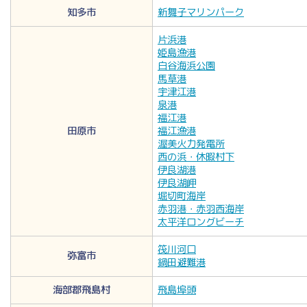
知多市
新舞子マリンパーク
片浜港
姫島漁港
白谷海浜公園
馬草港
宇津江港
泉港
福江港
田原市
福江漁港
渥美火力発電所
西の浜・休暇村下
伊良湖港
伊良湖岬
堀切町海岸
赤羽港・赤羽西海岸
太平洋ロングビーチ
筏川河口
弥富市
鍋田避難港
海部郡飛島村
飛島埠頭