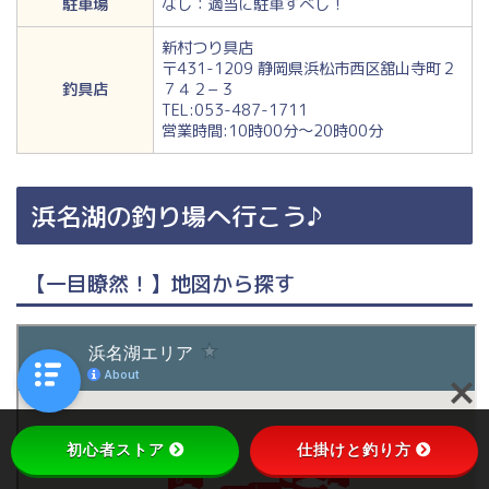
駐車場
なし：適当に駐車すべし！
新村つり具店
〒431-1209 静岡県浜松市西区舘山寺町２
釣具店
７４２−３
TEL:053-487-1711
営業時間:10時00分～20時00分
浜名湖の釣り場へ行こう♪
【一目瞭然！】地図から探す
初心者ストア
仕掛けと釣り方