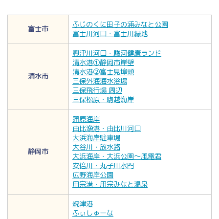
ふじのくに田子の浦みなと公園
富士市
富士川河口・富士川緑地
興津川河口・駿河健康ランド
清水港①静岡市岸壁
清水港②富士見埠頭
清水市
三保外海海水浴場
三保飛行場 周辺
三保松原・駒越海岸
蒲原海岸
由比漁港・由比川河口
大浜海岸駐車場
大谷川・放水路
静岡市
大浜海岸・大浜公園～風電君
安倍川・丸子川水門
広野海岸公園
用宗港・用宗みなと温泉
焼津港
ふぃしゅーな