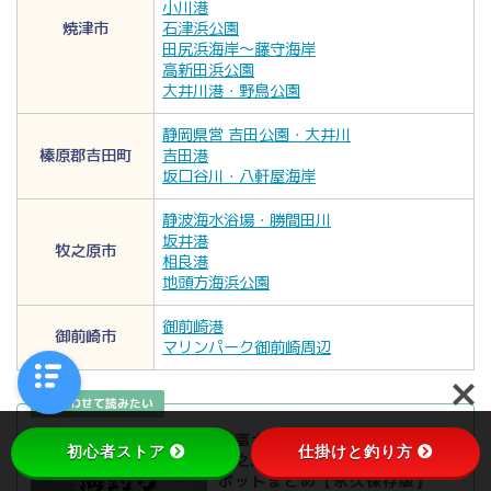
小川港
焼津市
石津浜公園
田尻浜海岸～藤守海岸
高新田浜公園
大井川港・野鳥公園
静岡県営 吉田公園・大井川
榛原郡吉田町
吉田港
坂口谷川・八軒屋海岸
静波海水浴場・勝間田川
坂井港
牧之原市
相良港
地頭方海浜公園
御前崎港
御前崎市
マリンパーク御前崎周辺
『富士・御前崎・焼津・静岡・
初心者ストア
仕掛けと釣り方
牧之原市』おすすめ海釣り32ス
ポットまとめ【永久保存版】