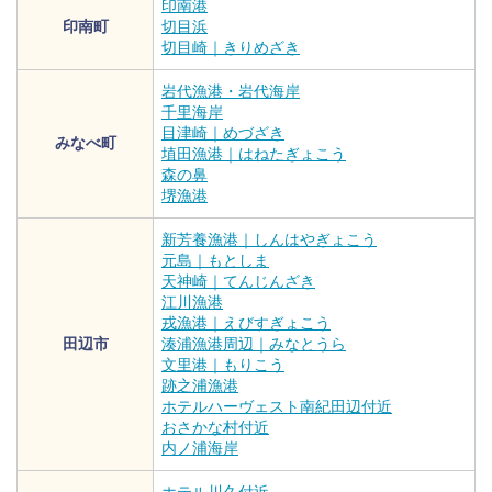
印南港
印南町
切目浜
切目崎｜きりめざき
岩代漁港・岩代海岸
千里海岸
目津崎｜めづざき
みなべ町
埴田漁港｜はねたぎょこう
森の鼻
堺漁港
新芳養漁港｜しんはやぎょこう
元島｜もとしま
天神崎｜てんじんざき
江川漁港
戎漁港｜えびすぎょこう
田辺市
湊浦漁港周辺｜みなとうら
文里港｜もりこう
跡之浦漁港
ホテルハーヴェスト南紀田辺付近
おさかな村付近
内ノ浦海岸