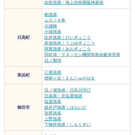
由良漁港・海上自衛隊阪神基地
柏漁港
ムロノキ鼻
小浦崎
小浦漁港
日高町
比井漁港｜ひいぎょこう
産湯漁港｜うぶゆぎょこう
阿尾漁港｜あおぎょこう
田杭港・クヌッセン機関長救命艇保管庫
日ノ御埼
三尾漁港
美浜町
煙樹ヶ浜｜えんじゅがはま
浜ノ瀬漁港・日高川河口
日高港・北塩屋漁港
塩屋漁港
御坊市
祓井戸漁港｜はらいど
加尾漁港
上野漁港
下楠井漁港｜しもくすい