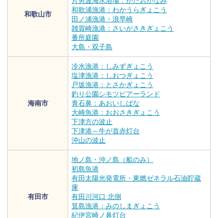
片男波海水浴場：かたおかなみ
和歌浦漁港：わかうらぎょこう
和歌山市
田ノ浦漁港・浪早崎
雑賀崎漁港：さいがさきぎょこう
番所庭園
大島・双子島
冷水漁港：しみずぎょこう
塩津漁港：しおつぎょこう
戸坂漁港：とさかぎょこう
釣り公園シモツピアーランド
海南市
青石鼻：あおいしばな
大崎魚港：おおさきぎょこう
下津方の波止
下津港～牛が首赤灯台
沖山の波止
地ノ島・沖ノ島（船のみ）
初島魚港
有田太陽光発電所・東燃ゼネラル石油貯蔵
庫
有田市
有田川河口 北側
箕島漁港：みのしまぎょこう
紀伊宮崎ノ鼻灯台