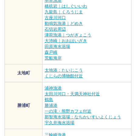
串本漁港
橋杭岩｜はしぐいいわ
九龍島｜くろうじま
古座川河口
動鳴気漁港｜どめき
石切岩周辺
津荷漁港｜つがぎょこう
大沛崎｜おおはいざき
田原海水浴場
森戸崎
荒船海岸
太地港：たいじこう
太地町
くじらの博物館付近
浦神漁港
太田川河口・天満天神社付近
鶴島
勝浦町
勝浦港
一の滝・熊野カフェ付近
那智海水浴場：なちかいすいよくじょう
宇久井海水浴場
三輪崎漁港