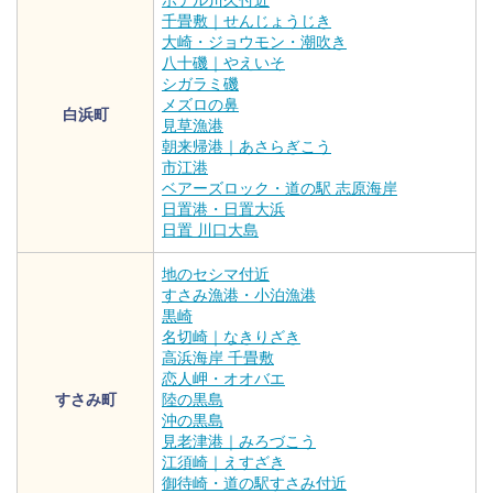
ホテル川久付近
千畳敷｜せんじょうじき
大崎・ジョウモン・潮吹き
八十磯｜やえいそ
シガラミ磯
メズロの鼻
白浜町
見草漁港
朝来帰港｜あさらぎこう
市江港
ベアーズロック・道の駅 志原海岸
日置港・日置大浜
日置 川口大島
地のセシマ付近
すさみ漁港・小泊漁港
黒崎
名切崎｜なきりざき
高浜海岸 千畳敷
恋人岬・オオバエ
すさみ町
陸の黒島
沖の黒島
見老津港｜みろづこう
江須崎｜えすざき
御待崎・道の駅すさみ付近