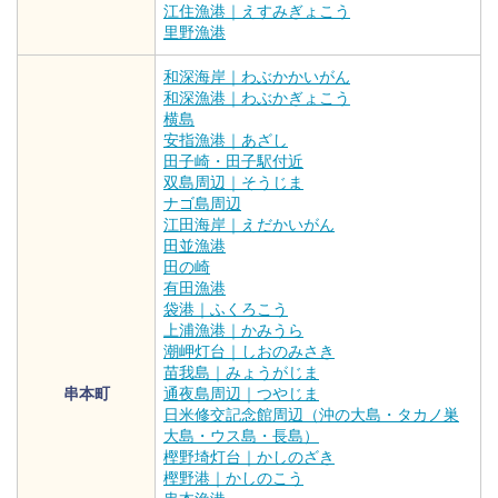
江住漁港｜えすみぎょこう
里野漁港
和深海岸｜わぶかかいがん
和深漁港｜わぶかぎょこう
横島
安指漁港｜あざし
田子崎・田子駅付近
双島周辺｜そうじま
ナゴ島周辺
江田海岸｜えだかいがん
田並漁港
田の崎
有田漁港
袋港｜ふくろこう
上浦漁港｜かみうら
潮岬灯台｜しおのみさき
苗我島｜みょうがじま
串本町
通夜島周辺｜つやじま
日米修交記念館周辺（沖の大島・タカノ巣
大島・ウス島・長島）
樫野埼灯台｜かしのざき
樫野港｜かしのこう