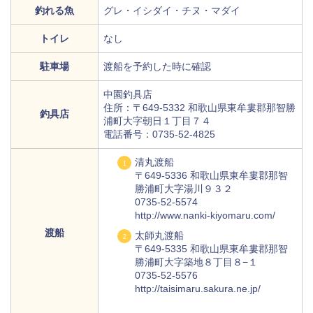
釣れる魚
グレ・イシダイ・チヌ・マダイ
トイレ
なし
駐車場
渡船を予約した時に確認
中園釣具店
住所：〒649-5332 和歌山県東牟婁郡那智勝
釣具店
浦町大字朝日１丁目７４
電話番号：0735-52-4825
清丸渡船
〒649-5336 和歌山県東牟婁郡那智
勝浦町大字湯川９３２
0735-52-5574
http://www.nanki-kiyomaru.com/
渡船
太師丸渡船
〒649-5335 和歌山県東牟婁郡那智
勝浦町大字築地８丁目８−１
0735-52-5576
http://taisimaru.sakura.ne.jp/