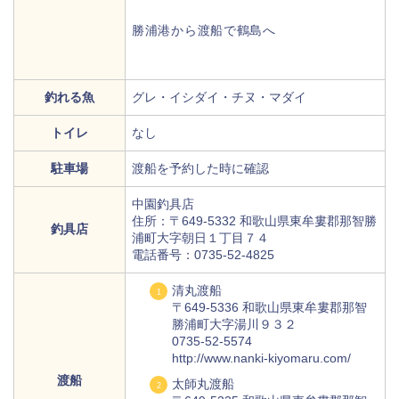
勝浦港から渡船で鶴島へ
釣れる魚
グレ・イシダイ・チヌ・マダイ
トイレ
なし
駐車場
渡船を予約した時に確認
中園釣具店
住所：〒649-5332 和歌山県東牟婁郡那智勝
釣具店
浦町大字朝日１丁目７４
電話番号：0735-52-4825
清丸渡船
〒649-5336 和歌山県東牟婁郡那智
勝浦町大字湯川９３２
0735-52-5574
http://www.nanki-kiyomaru.com/
渡船
太師丸渡船