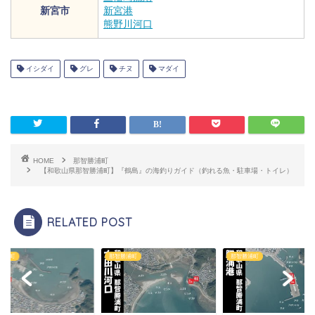
新宮市
新宮港
熊野川河口
イシダイ
グレ
チヌ
マダイ
HOME
那智勝浦町
【和歌山県那智勝浦町】『鶴島』の海釣りガイド（釣れる魚・駐車場・トイレ）
RELATED POST
勝浦町
那智勝浦町
那智勝浦町