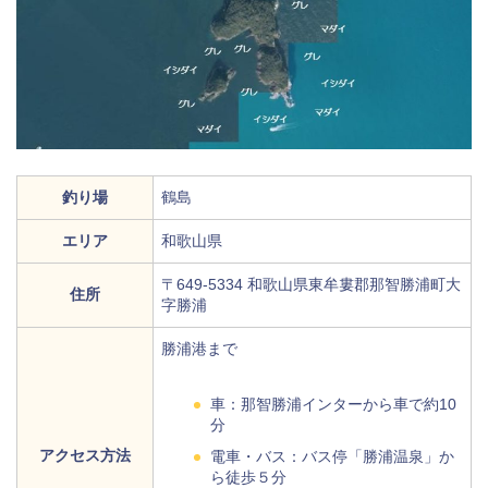
釣り場
鶴島
エリア
和歌山県
〒649-5334 和歌山県東牟婁郡那智勝浦町大
住所
字勝浦
勝浦港まで
車：那智勝浦インターから車で約10
分
アクセス方法
電車・バス：バス停「勝浦温泉」か
ら徒歩５分