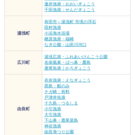
逢井漁港：おおいぎょこう
千田漁港：せんだぎょこう
有田市～湯浅町 市境の浮石
田村漁港
湯浅町
小浜海水浴場
栖原漁港・端崎
なぎ公園・山田川河口
湯浅広港・ふれあいけんこう公園
広川町
名南風鼻・ばべ鼻・鷹島
唐尾魚港｜かろぎょこう
衣奈漁港：えなぎょこう
黒島：船のみ
チガ崎：有料
戸津井魚港
十九島：つるしま
由良町
小引漁港
大引漁港
下山鼻・鹿尾菜島
神谷漁港
由良海つり公園