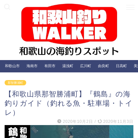
和歌山市
海南市
有田市
湯浅町
広川町
由良町
日高町
美
那智勝浦町
【和歌山県那智勝浦町】『鶴島』の海
釣りガイド（釣れる魚・駐車場・トイ
レ）
2020年10月2日
/
2020年11月3日