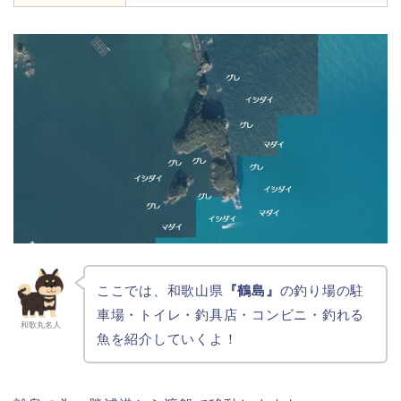
ここでは、和歌山県
『鶴島』
の釣り場の駐
車場・トイレ・釣具店・コンビニ・釣れる
和歌丸名人
魚を紹介していくよ！