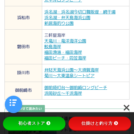
浜名湖・浜名湖今切口舞阪堤・網干場
浜松市
浜名湖・弁天島海浜公園
新居海釣り公園
三軒屋海岸
天竜川・竜洋海洋公園
磐田市
鮫島海岸
福田漁港・福田海岸
福田ビーチ・同笠海岸
弁財天海浜公園～大須賀海岸
掛川市
菊川～大東温泉シートピア
御前埼灯台～御前崎ロングビーチ
御前崎市
浜岡砂丘～千浜海岸
【遠州灘エリア】『愛知県&静岡
初心者ストア
仕掛けと釣り方
県』のおすすめ海釣り場18スポ
ットまとめ