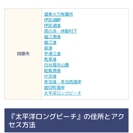
渥美火力発電所
伊良湖岬
伊良湖港
西の浜・休暇村下
福江漁港
福江港
泉港
田原市
宇津江港
馬草港
白谷海浜公園
姫島漁港
片浜港
赤羽港・赤羽西海岸
堀切町海岸
太平洋ロングビーチ
『太平洋ロングビーチ』の住所とアク
セス方法