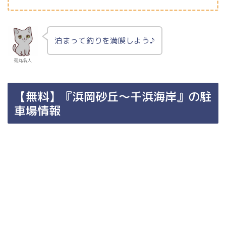
泊まって釣りを満喫しよう♪
菊丸名人
【無料】『浜岡砂丘～千浜海岸』の駐
車場情報