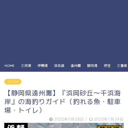
HOME
三河湾
伊勢湾
浜名湖
遠州灘
駿河湾
伊豆
三重県
イシモチ
【静岡県遠州灘】『浜岡砂丘～千浜海
岸』の海釣りガイド（釣れる魚・駐車
場・トイレ）
2020年5月28日
/
2020年7月24日