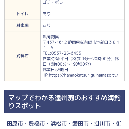
ゴチ・ボラ
トイレ
あり
駐車場
あり
浜岡釣具
〒437-1612 静岡県御前崎市池新田３８１
１−６
TEL:0537-25-6455
釣具店
営業時間:平日（8時00分～20時00分）休
日（6時00分～19時00分）
休業日:火曜日
HP:https://hamaokatsurigu.hamazo.tv/
マップでわかる遠州灘のおすすめ海釣
りスポット
田原市・豊橋市・浜松市・磐田市・掛川市・御