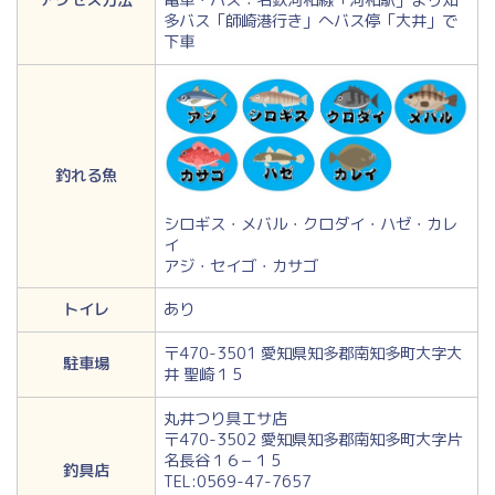
アクセス方法
電車・バス：名鉄河和線「河和駅」より知
多バス「師崎港行き」へバス停「大井」で
下車
釣れる魚
シロギス・メバル・クロダイ・ハゼ・カレ
イ
アジ・セイゴ・カサゴ
トイレ
あり
〒470-3501 愛知県知多郡南知多町大字大
駐車場
井 聖崎１５
丸井つり具エサ店
〒470-3502 愛知県知多郡南知多町大字片
名長谷１６−１５
釣具店
TEL:0569-47-7657