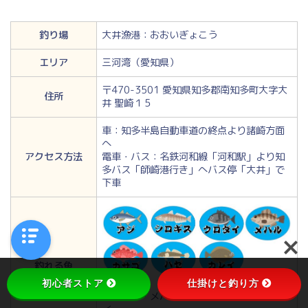
釣り場
大井漁港：おおいぎょこう
エリア
三河湾（愛知県）
〒470-3501 愛知県知多郡南知多町大字大
住所
井 聖崎１５
車：知多半島自動車道の終点より諸崎方面
へ
アクセス方法
電車・バス：名鉄河和線「河和駅」より知
多バス「師崎港行き」へバス停「大井」で
下車
釣れる魚
初心者ストア
仕掛けと釣り方
シロギス・メバル・クロダイ・ハゼ・カレ