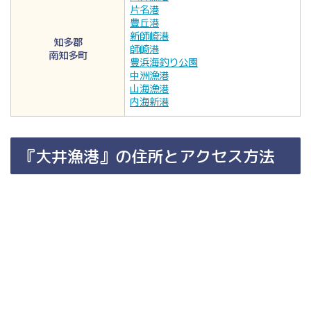
片名港
豊丘港
新師崎港
知多郡
師崎港
南知多町
豊浜海釣り公園
中洲漁港
山海漁港
内海新港
『大井漁港』の住所とアクセス方法