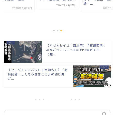
...
場・...
2020年2月29日
2020年3月29日
2020年2
【ハゼとセイゴ｜西尾市】『宮崎西港：
みやざきにしこう』の釣り場ガイド
（駐...
【クロダイのスポット｜南知多町】『新
師崎港：しんもろざきこう』の釣り場
ガ...