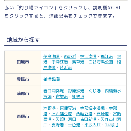
赤い「釣り場アイコン」をクリックし、説明欄のURL
をクリックすると、詳細記事をチェックできます。
地域から探す
伊良湖港
・
西の浜
・
福江漁港
・
福江港
・
泉
田原市
港
・
宇津江港
・
馬草港
・
白谷海浜公園
・
姫
島漁港
・
片浜港
豊橋市
御津臨海
春日浦突堤
・
形原漁港
・
くじ港
・
西浦海水
蒲郡市
浴場
・
倉舞港
・
知柄港
洲崎港
・
東幡豆港
・
寺部海水浴場
・
寺部
港
・
旧西幡豆港
・
西幡豆港
・
宮崎港
・
宮崎
西尾市
西港
・
矢崎川河口
・
吉田新港
・
矢作古川河
口
・
真野港
・
一色港
・
平坂入江
・
14号地