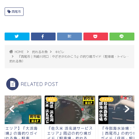
西尾市
HOME
釣れるお魚
キビレ
『西尾市｜矢崎川河口：やざきがわかこう』の釣り場ガイド（駐車場・トイレ・
釣れる魚）
RELATED POST
オ
キビレ
アイナメ
駿河エリア】『大浜海
『佐久米 浜名湖サービス
『寺部海水浴場：て
駐車場』の海釣りガイ
エリア』周辺の釣り場ガ
｜西尾市』の釣り場
（釣れる魚・駐車
イド（駐車場・釣れる...
ガイド（住所・駐車