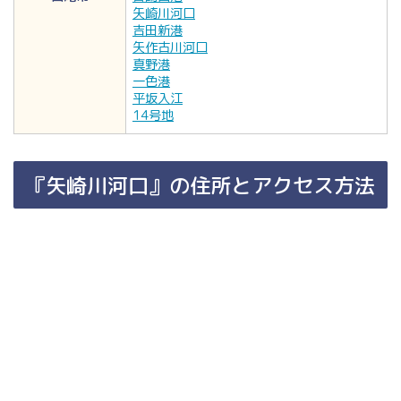
矢崎川河口
吉田新港
矢作古川河口
真野港
一色港
平坂入江
14号地
『矢崎川河口』の住所とアクセス方法