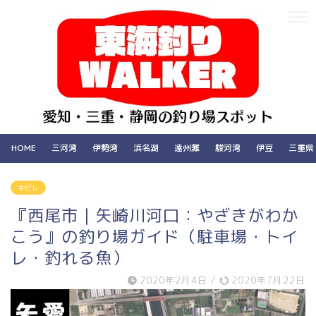
HOME
三河湾
伊勢湾
浜名湖
遠州灘
駿河湾
伊豆
三重県
キビレ
『西尾市｜矢崎川河口：やざきがわか
こう』の釣り場ガイド（駐車場・トイ
レ・釣れる魚）
2020年2月4日
/
2020年7月22日