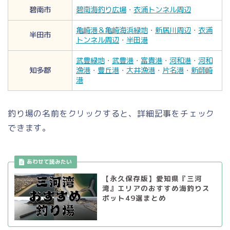
碧南市
碧南海釣り広場
・
衣浦トンネル周辺
亀崎港＆亀崎海浜緑地
・
新居川周辺
・
衣浦
半田市
トンネル周辺
・
半田港
武豊緑地
・
武豊港
・
富貴港
・
河和港
・
河和
知多郡
漁港
・
豊丘港
・
大井漁港
・
片名港
・
新師崎
港
釣り場の名前をクリックすると、詳細記事をチェック
できます。
【永久保存版】愛知県『三河
湾』エリアのおすすめ海釣りス
ポット49選まとめ