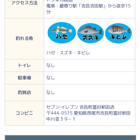
アクセス方法
電車：最寄り駅「吉良吉田駅」から徒歩15
分
釣れる魚
ハゼ・スズキ・キビレ
トイレ
なし
駐車場
なし
釣具店
なし
セブン‐イレブン 吉良町富好新田店
コンビニ
〒444-0515 愛知県西尾市吉良町富好新田
中川並３９−１