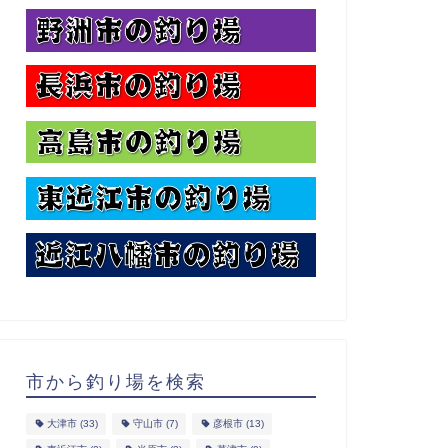
市から釣り場を検索
大津市
(33)
守山市
(7)
彦根市
(13)