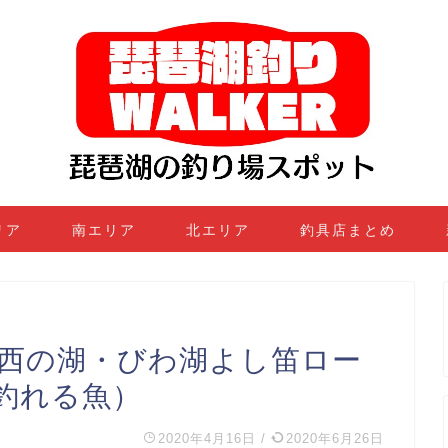
リア
南エリア
北エリア
釣具店まとめ
『西の湖・びわ湖よし笛ロー
釣れる魚）
2020年4月16日
/
2020年6月26日