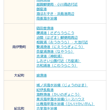
越賀郵便局・小川商店付近
御座港
海ほおずき・浜島港周辺
南張海水浴場
宿田曽漁港
礫浦港｜さざらうらこう
迫間（はざま）郵便局周辺
相賀浦（おうかうら）・大池付近
南伊勢町
贄浦漁港（にえうらぎょこう）
奈屋浦漁港（なやうら）
吉津港（神前浦）
しおさい公園付近（方座浦）
古和浦港（こわうらこう）
大紀町
錦漁港
城ノ浜海水浴場（じょうのはま）
紀伊長島港
海野漁港（かいのぎょこう）
黒浜海岸海水浴場バースハウス
比幾海岸海水浴場（ひいけかいがん）
紀北町
古里海水浴場