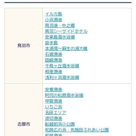
イルカ島
小浜漁港
鳥羽港・中之郷
鳥羽シーサイドホテル
安楽島海水浴場
坂手島
鳥羽市
本浦湾〜麻生の浦大橋
石鏡漁港
国崎漁港
千鳥ヶ丘海水浴場
相差漁港
浅利ヶ浜海水浴場
安乗漁港
阿児の松原海水浴場
甲賀漁港
いちご浜
名田エリア
波切漁港
志摩市
船越前浜小公園
和具広の浜・布施田ふれあい公園
和具漁港