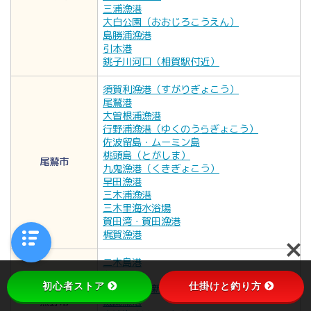
三浦漁港
大白公園（おおじろこうえん）
島勝浦漁港
引本港
銚子川河口（相賀駅付近）
須賀利漁港（すがりぎょこう）
尾鷲港
大曽根浦漁港
行野浦漁港（ゆくのうらぎょこう）
佐波留島・ムーミン島
桃頭島（とがしま）
尾鷲市
九鬼漁港（くきぎょこう）
早田漁港
三木浦漁港
三木里海水浴場
賀田湾・賀田漁港
梶賀漁港
二木島港
遊木港
初心者ストア
仕掛けと釣り方
新鹿漁港・新鹿鹿海岸公園
熊野市
磯崎漁港