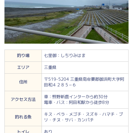
釣り場
七里御：しちりみはま
エリア
三重県
〒519-5204 三重県南牟婁郡御浜町大字阿
住所
田和４２８５−６
車：熊野新鹿インターから約30分
アクセス方法
電車・バス：阿田和駅から徒歩8分
キス・ベラ・メゴチ・スズキ・ハマチ・ブ
釣れる魚
リ・チヌ・サバ・カンパチ
トイレ
あり