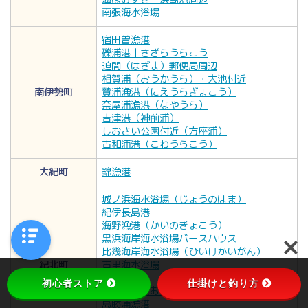
南張海水浴場
宿田曽漁港
礫浦港｜さざらうらこう
迫間（はざま）郵便局周辺
相賀浦（おうかうら）・大池付近
南伊勢町
贄浦漁港（にえうらぎょこう）
奈屋浦漁港（なやうら）
吉津港（神前浦）
しおさい公園付近（方座浦）
古和浦港（こわうらこう）
大紀町
錦漁港
城ノ浜海水浴場（じょうのはま）
紀伊長島港
海野漁港（かいのぎょこう）
黒浜海岸海水浴場バースハウス
比幾海岸海水浴場（ひいけかいがん）
紀北町
古里海水浴場
三浦漁港
初心者ストア
仕掛けと釣り方
大白公園（おおじろこうえん）
島勝浦漁港