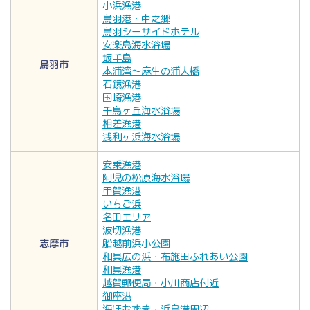
小浜漁港
鳥羽港・中之郷
鳥羽シーサイドホテル
安楽島海水浴場
坂手島
鳥羽市
本浦湾〜麻生の浦大橋
石鏡漁港
国崎漁港
千鳥ヶ丘海水浴場
相差漁港
浅利ヶ浜海水浴場
安乗漁港
阿児の松原海水浴場
甲賀漁港
いちご浜
名田エリア
波切漁港
志摩市
船越前浜小公園
和具広の浜・布施田ふれあい公園
和具漁港
越賀郵便局・小川商店付近
御座港
海ほおずき・浜島港周辺