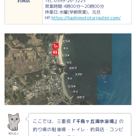
釣具店
TEL:0599-26-3225
営業時間:4時00分～20時00分
休業日:水曜(早朝営業)、元旦
HP:
https://hashimototuriguten.com/
ここでは、三重県
『千鳥ヶ丘海水浴場』
の
釣り場の駐車場・トイレ・釣具店・コンビ
菊丸名人