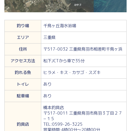
釣り場
千鳥ヶ丘海水浴場
エリア
三重県
住所
〒517-0032 三重県鳥羽市相差町千鳥ヶ浜
アクセス方法
松下JCTから車で35分
釣れる魚
ヒラメ・キス・カサゴ・スズキ
トイレ
あり
駐車場
あり
橋本釣具店
〒517-0011 三重県鳥羽市鳥羽３丁目２７
−１５
釣具店
TEL:0599-26-3225
営業時間:4時00分～20時00分