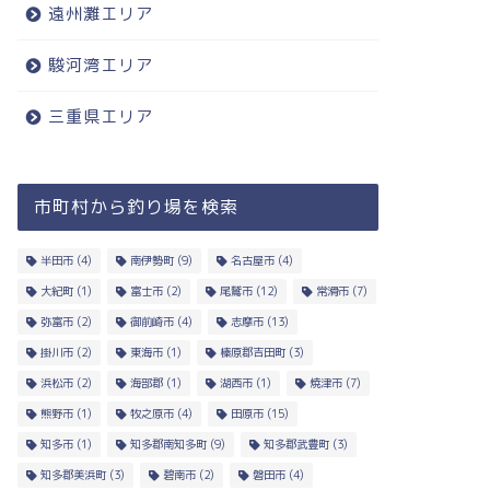
遠州灘エリア
駿河湾エリア
三重県エリア
市町村から釣り場を検索
半田市
(4)
南伊勢町
(9)
名古屋市
(4)
大紀町
(1)
富士市
(2)
尾鷲市
(12)
常滑市
(7)
弥富市
(2)
御前崎市
(4)
志摩市
(13)
掛川市
(2)
東海市
(1)
榛原郡吉田町
(3)
浜松市
(2)
海部郡
(1)
湖西市
(1)
焼津市
(7)
熊野市
(1)
牧之原市
(4)
田原市
(15)
知多市
(1)
知多郡南知多町
(9)
知多郡武豊町
(3)
知多郡美浜町
(3)
碧南市
(2)
磐田市
(4)