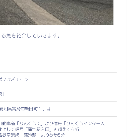
れる魚を紹介していきます。
ばいけぎょこう
県）
55 愛知県常滑市新田町１丁目
自動車道「りんくうIC」より信号「りんくうインター入
北上して信号「蒲池駅入口」を超えて左折
名鉄空港線「蒲池駅」より徒歩5分