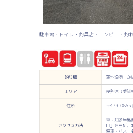
駐車場・トイレ・釣具店・コンビニ・釣
釣り場
蒲池漁港：か
エリア
伊勢湾（愛知
住所
〒479-08
車：知多半島
アクセス方法
口」を左折。
電車・バス：