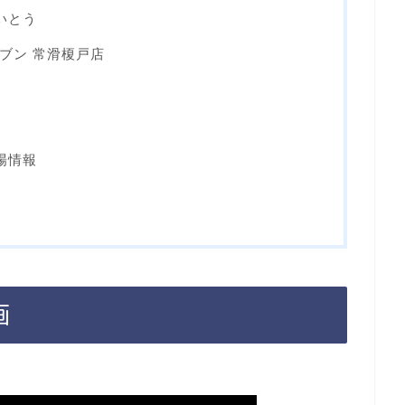
いとう
ブン 常滑榎戸店
場情報
画