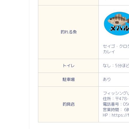
釣れる魚
セイゴ・クロ
カレイ
トイレ
なし：5分ほ
駐車場
あり
フィッシング
住所：〒478
釣具店
電話番号：056
営業時間： 6
HP：https://f