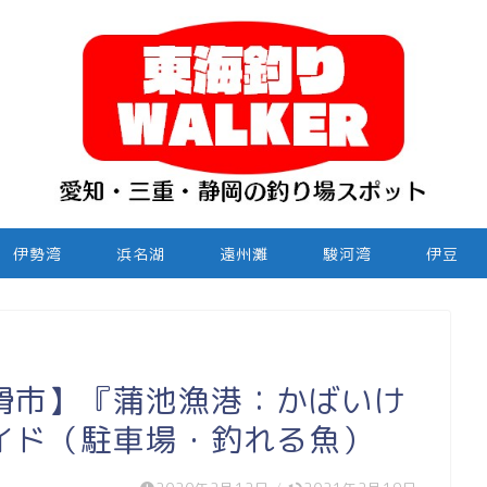
伊勢湾
浜名湖
遠州灘
駿河湾
伊豆
滑市】『蒲池漁港：かばいけ
イド（駐車場・釣れる魚）