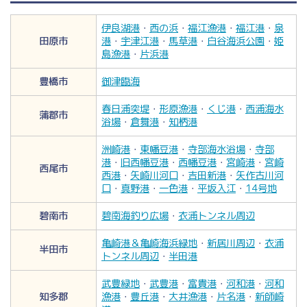
伊良湖港
・
西の浜
・
福江漁港
・
福江港
・
泉
田原市
港
・
宇津江港
・
馬草港
・
白谷海浜公園
・
姫
島漁港
・
片浜港
豊橋市
御津臨海
春日浦突堤
・
形原漁港
・
くじ港
・
西浦海水
蒲郡市
浴場
・
倉舞港
・
知柄港
洲崎港
・
東幡豆港
・
寺部海水浴場
・
寺部
港
・
旧西幡豆港
・
西幡豆港
・
宮崎港
・
宮崎
西尾市
西港
・
矢崎川河口
・
吉田新港
・
矢作古川河
口
・
真野港
・
一色港
・
平坂入江
・
14号地
碧南市
碧南海釣り広場
・
衣浦トンネル周辺
亀崎港＆亀崎海浜緑地
・
新居川周辺
・
衣浦
半田市
トンネル周辺
・
半田港
武豊緑地
・
武豊港
・
富貴港
・
河和港
・
河和
知多郡
漁港
・
豊丘港
・
大井漁港
・
片名港
・
新師崎