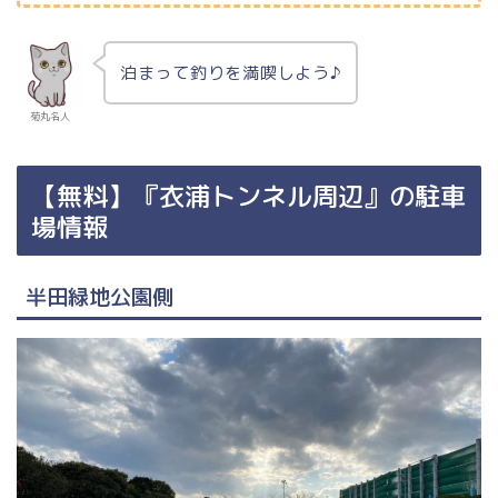
泊まって釣りを満喫しよう♪
菊丸名人
【無料】『衣浦トンネル周辺』の駐車
場情報
半田緑地公園側